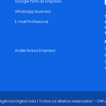
Google Perfil de Empresa
WhatsApp Business
E-mail Profissional
Pesquisa de Satisfação😍
Avalie Nossa Empresa
ência Digital Ltda | Todos os direitos reservados – CNPJ