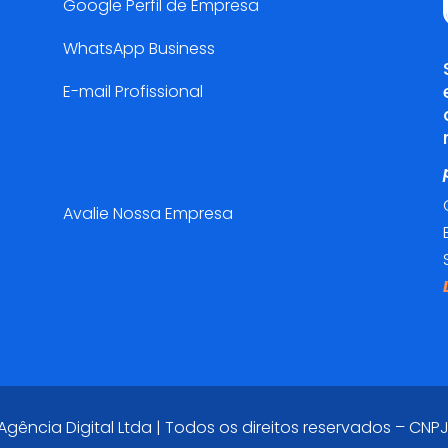
Google Perfil de Empresa
WhatsApp Business
E-mail Profissional
Pesquisa de Satisfação😍
Avalie Nossa Empresa
ência Digital Ltda | Todos os direitos reservados – CNPJ