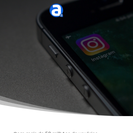
A
Rede Social
que mais cresce
no mundo e fundamental para
quem deseja ter sua marca
reconhecida no mercado.