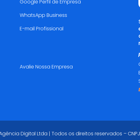
Google Perfil de Empresa
WhatsApp Business
E-mail Profissional
Pesquisa de Satisfação😍
Avalie Nossa Empresa
ência Digital Ltda | Todos os direitos reservados – CNPJ