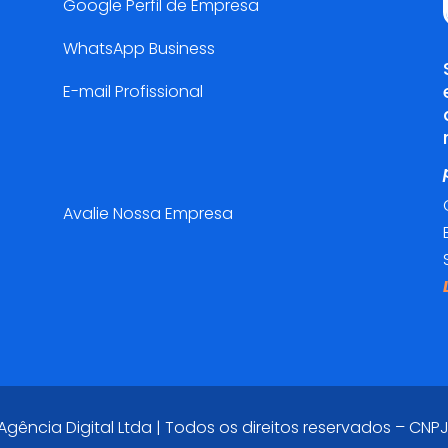
Google Perfil de Empresa
WhatsApp Business
E-mail Profissional
Pesquisa de Satisfação😍
Avalie Nossa Empresa
ência Digital Ltda | Todos os direitos reservados – CNPJ