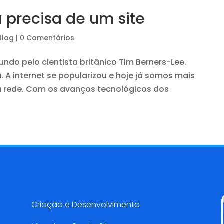
 precisa de um site
 Blog
|
0 Comentários
mundo pelo cientista britânico Tim Berners-Lee.
 A internet se popularizou e hoje já somos mais
à rede. Com os avanços tecnológicos dos
Serviços AMarketing
Criação e Desenvolvimento