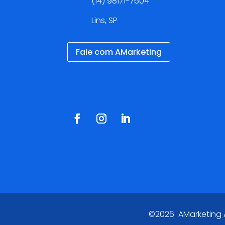
(14) 98171-7604
Lins, SP
Fale com AMarketing
Redes Sociais
©2026 AMarketing Ag