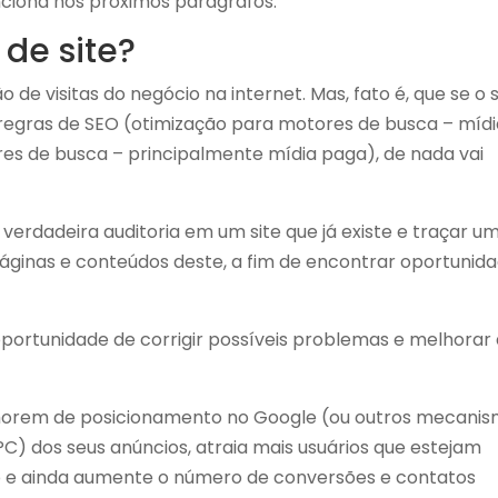
unciona nos próximos parágrafos.
de site?
de visitas do negócio na internet. Mas, fato é, que se o 
regras de SEO (
otimização para motores de busca – mídi
es de busca – principalmente mídia paga)
, de nada vai
 verdadeira auditoria em um site que já existe e traçar u
áginas e conteúdos deste, a fim de encontrar oportunid
oportunidade de corrigir possíveis problemas e melhorar
elhorem de posicionamento no Google (ou outros mecani
PC) dos seus anúncios, atraia mais usuários que estejam
o e ainda aumente o número de conversões e contatos