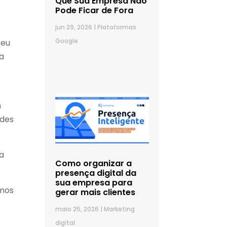
Que Sua Empresa Não
Pode Ficar de Fora
jun 29, 2026
|
Plataformas
Google
seu
a
m
ades
 a
Como organizar a
presença digital da
sua empresa para
smos
gerar mais clientes
maio 25, 2026
|
Marketing
digital